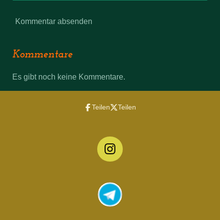
Kommentar absenden
Kommentare
Es gibt noch keine Kommentare.
Teilen
Teilen
I
n
s
t
a
g