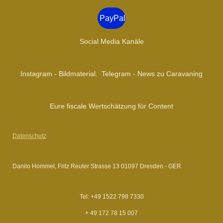
r
a
PayPal
m
Social Media Kanäle
Instagram - Bildmaterial. Telegram - News zu Caravaning
Eure fiscale Wertschätzung für Content
Datenschutz
Danilo Hommel, Fritz Reuter Strasse 13 01097 Dresden - GER
Tel: +49 1522 798 7330
+ 49 172 78 15 007