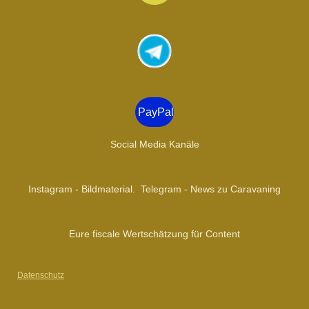
n
s
t
a
g
r
a
PayPal
m
Social Media Kanäle
Instagram - Bildmaterial. Telegram - News zu Caravaning
Eure fiscale Wertschätzung für Content
Datenschutz