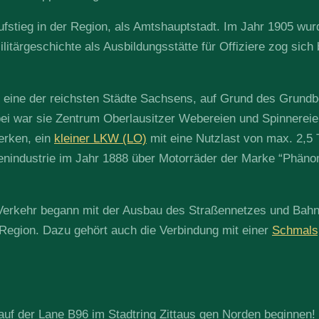
ufstieg in der Region, als Amtshauptstadt. Im Jahr 1905 wur
ilitärgeschichte als Ausbildungsstätte für Offiziere zog si
e eine der reichsten Städte Sachsens, auf Grund des Grundb
i war sie Zentrum Oberlausitzer Webereien und Spinnereien 
rken, ein
kleiner LKW (LO)
mit eine Nutzlast von max. 2,5
enindustrie im Jahr 1888 über Motorräder der Marke “Phäno
 Verkehr begann mit der Ausbau des Straßennetzes und Bah
Region. Dazu gehört auch die Verbindung mit einer
Schmals
uf der Lane B96 im Stadtring Zittaus gen Norden beginnen!