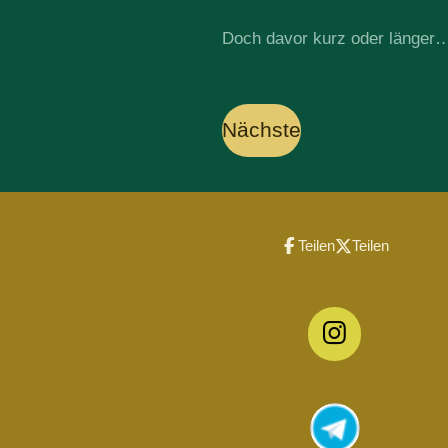
Doch davor kurz oder länger
Nächste
Teilen
Teilen
I
n
s
t
a