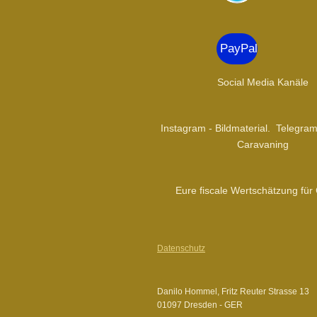
g
r
PayPal
a
m
Social Media Kanäle
Instagram - Bildmaterial. Telegra
Caravaning
Eure fiscale Wertschätzung für
Datenschutz
Danilo Hommel, Fritz Reuter Strasse 13
01097 Dresden - GER