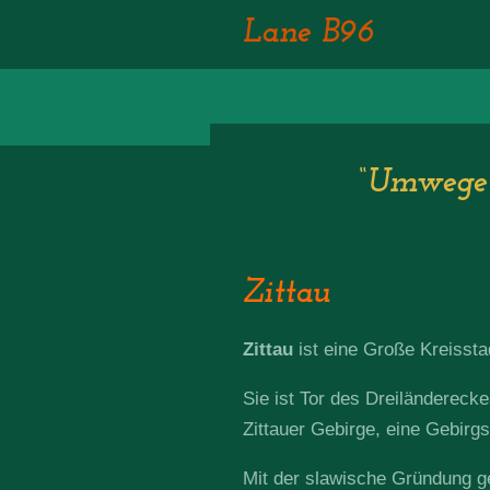
Zum
Lane B96
Hauptinhalt
springen
“Umwege 
Zittau
Zittau
ist eine Große Kreisst
Sie ist Tor des Dreiländereck
Zittauer Gebirge, eine Gebirg
Mit der slawische Gründung ge