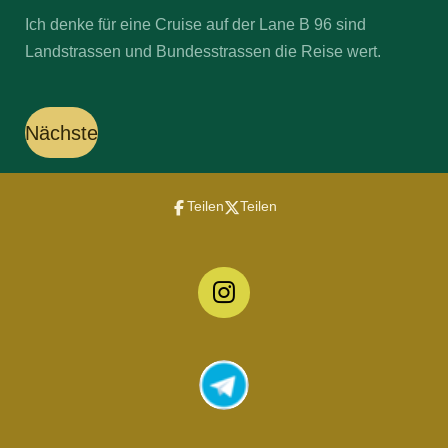
Ich denke für eine Cruise auf der Lane B 96 sind
Landstrassen und Bundesstrassen die Reise wert.
Nächste
Teilen
Teilen
I
n
s
t
a
g
r