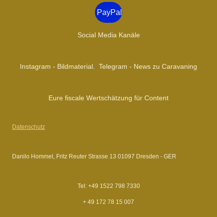
a
PayPal
m
Social Media Kanäle
Instagram - Bildmaterial. Telegram - News zu Caravaning
Eure fiscale Wertschätzung für Content
Datenschutz
Danilo Hommel, Fritz Reuter Strasse 13 01097 Dresden - GER
Tel: +49 1522 798 7330
+ 49 172 78 15 007