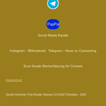
t
a
g
r
a
PayPal
m
Social Media Kanäle
Instagram - Bildmaterial. Telegram - News zu Caravaning
Eure fiscale Wertschätzung für Content
Datenschutz
Danilo Hommel, Fritz Reuter Strasse 13 01097 Dresden - GER