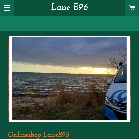
Lane B96
Zum
Hauptinhalt
springen
Onlineshop LaneB96