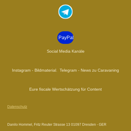
s
t
a
g
r
a
PayPal
m
Social Media Kanäle
Instagram - Bildmaterial. Telegram - News zu Caravaning
Eure fiscale Wertschätzung für Content
Datenschutz
Danilo Hommel, Fritz Reuter Strasse 13 01097 Dresden - GER