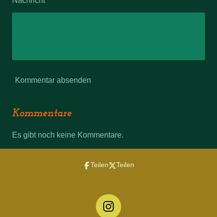
Kommentar absenden
Kommentare
Es gibt noch keine Kommentare.
Teilen
Teilen
I