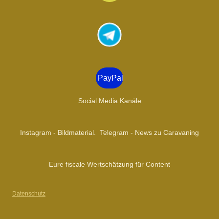
n
s
t
a
g
r
a
PayPal
m
Social Media Kanäle
Instagram - Bildmaterial. Telegram - News zu Caravaning
Eure fiscale Wertschätzung für Content
Datenschutz