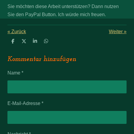
Sie möchten diese Arbeit unterstützen? Dann nutzen
Sie den PayPal Button. Ich würde mich freuen.
«
Zurück
Weiter
»
T
T
T
T
e
e
e
e
i
i
i
i
l
l
l
l
Kommentar hinzufügen
e
e
e
e
n
n
n
n
Name *
E-Mail-Adresse *
Nachricht *